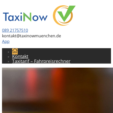
089 21757510
kontakt@taxinowmuenchen.de
App
Kontakt
Taxitarif – Fahrpreisrechner