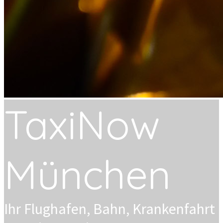
Taxi
N
ow
München
Ihr Flughafen, Bahn, Krankenfahrt